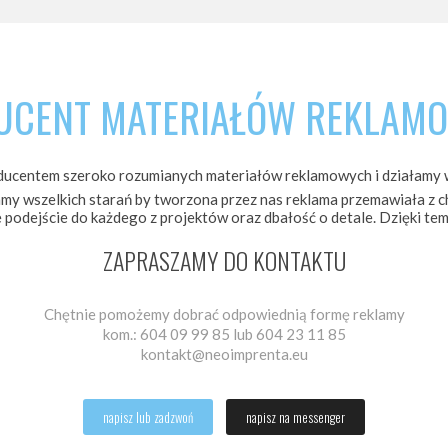
UCENT MATERIAŁÓW REKLAM
ducentem szeroko rozumianych materiałów reklamowych i działamy
y wszelkich starań by tworzona przez nas reklama przemawiała z c
 podejście do każdego z projektów oraz dbałość o detale. Dzięki tem
ZAPRASZAMY DO KONTAKTU
Chętnie pomożemy dobrać odpowiednią formę reklamy
kom.: 604 09 99 85 lub 604 23 11 85
kontakt@neoimprenta.eu
napisz lub zadzwoń
napisz na messenger