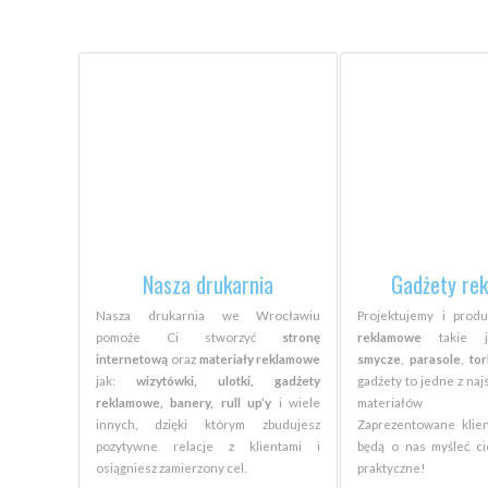
Nasza drukarnia
Gadżety re
Nasza drukarnia we Wrocławiu
Projektujemy i pro
pomoże Ci stworzyć
stronę
reklamowe
takie 
internetową
oraz
materiały reklamowe
smycze
,
parasole
,
to
jak:
wizytówki, ulotki, gadżety
gadżety to jedne z naj
reklamowe, banery, rull up’y
i wiele
materiałów re
innych, dzięki którym zbudujesz
Zaprezentowane klien
pozytywne relacje z klientami i
będą o nas myśleć ci
osiągniesz zamierzony cel.
praktyczne!