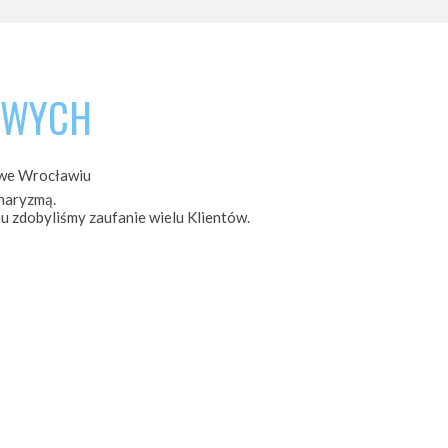
OWYCH
 we Wrocławiu
haryzmą.
u zdobyliśmy zaufanie wielu Klientów.