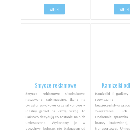
WIĘCEJ
WIĘCEJ
Smycze reklamowe
Kamizelki od
Smycze reklamowe
sitodrukowe,
Kamizelki i gadżet
naszywane, sublimacyjne, tkane na
rozwiązanie p
okrągło, suwakowe oraz silikonowe –
bezpieczeństwo prac
idealny gadżet na każdą okazję! To
zwiększenie ich 
Państwo decydują co zostanie na nich
Doskonale sprawdza 
umieszczone. Wykonamy je w
branży budowlanej
dowolnym kolorze, nie blaknącym od
transportowej. Umie