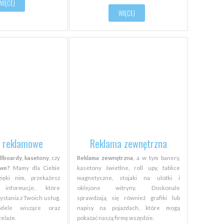
WIĘCEJ
WIĘCEJ
e reklamowe
Reklama zewnętrzna
illboardy
,
kasetony
, czy
Reklama zewnętrzna
, a w tym banery,
owe?
Mamy dla Ciebie
kasetony świetlne, roll upy, tablice
zięki nim, przekażesz
magnetyczne, stojaki na ulotki i
ze informacje, które
oklejone witryny. Doskonale
ystania z Twoich usług.
sprawdzają się również grafiki lub
dele wiszące oraz
napisy na pojazdach, które mogą
elaże.
pokazać naszą firmę wszędzie.