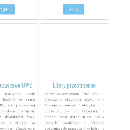
WIĘCEJ
WIĘCEJ
trzaskowe OWZ
Litery przestrzenne
i praktyczne
ramy
Litery przestrzenne
skutecznie i
i
koziołki w ramie
efektownie eksponują nazwę firmy.
WZ
, w wersji klasycznej
Oferujemy wersje tradycyjne i z
ej doskonale nadają się
podświetleniem led. Wykonane z
 działalności firmy.
dibondu, plexi, styroduru czy PCV w
ałom, z których są
różnych rozmiarach i kolorach
ewniają długotrwałe
dopasujesz do przestrzeni, w której je