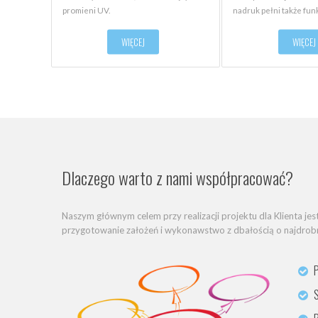
promieni UV.
nadruk pełni także fu
WIĘCEJ
WIĘCEJ
Dlaczego warto z nami współpracować?
Naszym głównym celem przy realizacji projektu dla Klienta jes
przygotowanie założeń i wykonawstwo z dbałością o najdrobn
P
S