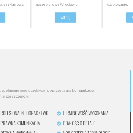
nkcję reklamową!
nasze biuro we Wrocławiu.
użytkowanie.
WIĘCEJ
t spełnienie jego oczekiwań poprzez jasną komunikację,
iejsze szczegóły.
ROFESJONALNE DORADZTWO
TERMINOWOŚĆ WYKONANIA
PRAWNA KOMUNIKACJA
DBAŁOŚĆ O DETALE