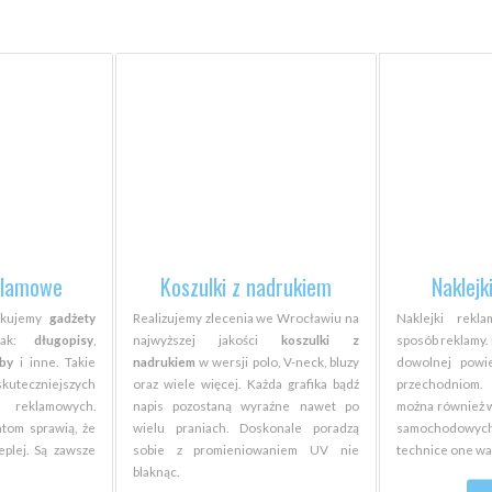
klamowe
Koszulki z nadrukiem
Naklej
dukujemy
gadżety
Realizujemy zlecenia we Wrocławiu na
Naklejki rekl
jak:
długopisy
,
najwyższej jakości
koszulki z
sposób reklamy.
rby
i inne. Takie
nadrukiem
w wersji polo, V-neck, bluzy
dowolnej powi
skuteczniejszych
oraz wiele więcej. Każda grafika bądź
przechodniom.
klamowych.
napis pozostaną wyraźne nawet po
można również w
tom sprawią, że
wielu praniach. Doskonale poradzą
samochodowych 
eplej. Są zawsze
sobie z promieniowaniem UV nie
technice one way
blaknąc.