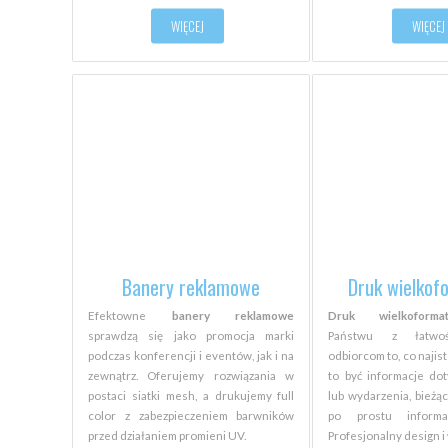
WIĘCEJ
WIĘCEJ
Banery reklamowe
Druk wielko
Efektowne
banery reklamowe
Druk wielkoforma
sprawdzą się jako promocja marki
Państwu z łatwoś
podczas konferencji i eventów, jak i na
odbiorcom to, co najis
zewnątrz. Oferujemy rozwiązania w
to być informacje do
postaci siatki mesh, a drukujemy full
lub wydarzenia, bieżąc
color z zabezpieczeniem barwników
po prostu informa
przed działaniem promieni UV.
Profesjonalny design i