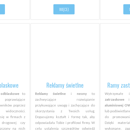
WIĘCEJ
blaskowe
Reklamy świetlne
Ramy zas
y odblaskowe
to
Reklamy świetlne
i
neony
to
Wytrzymałe 
oprawiające
zachwycające rozwiązanie
zatrzaskowe
owników poprzez
przykuwające uwagę i zachęcające do
aluminiowej O
widoczności.
skorzystania z Twoich usług.
lub podświetlan
się w firmach z
Dopasujemy kształt i formę tak, aby
do promowania
, drogowej czy
odpowiadała Tobie i profilowi firmy. W
Dzięki materi
szczony na nich
celu ustalenia szczegółów odwiedź
wykonane, zap