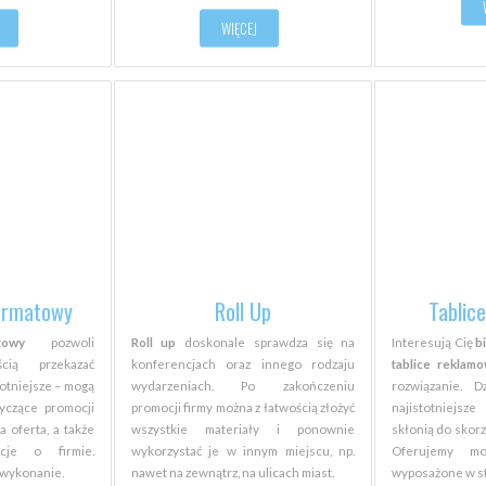
WIĘCEJ
formatowy
Roll Up
Tablic
towy
pozwoli
Roll up
doskonale sprawdza się na
Interesują Cię
b
cią przekazać
konferencjach oraz innego rodzaju
tablice reklam
totniejsze – mogą
wydarzeniach. Po zakończeniu
rozwiązanie. D
tyczące promocji
promocji firmy można z łatwością złożyć
najistotniejs
a oferta, a także
wszystkie materiały i ponownie
skłonią do skorz
cje o firmie.
wykorzystać je w innym miejscu, np.
Oferujemy mo
 wykonanie.
nawet na zewnątrz, na ulicach miast.
wyposażone w st