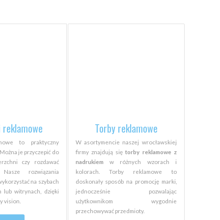
ki reklamowe
Torby reklamowe
amowe to praktyczny
W asortymencie naszej wrocławskiej
 Można je przyczepić do
firmy znajdują się
torby reklamowe z
erzchni czy rozdawać
nadrukiem
w różnych wzorach i
 Nasze rozwiązania
kolorach. Torby reklamowe to
ykorzystać na szybach
doskonały sposób na promocję marki,
lub witrynach, dzięki
jednocześnie pozwalając
 vision.
użytkownikom wygodnie
przechowywać przedmioty.