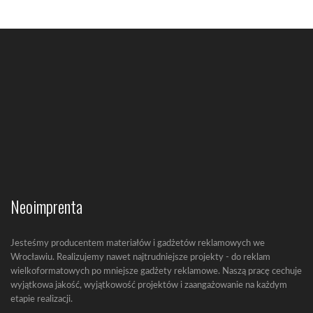
Neoimprenta
Jesteśmy producentem materiałów i gadżetów reklamowych we
Wrocławiu. Realizujemy nawet najtrudniejsze projekty - do reklam
wielkoformatowych po mniejsze gadżety reklamowe. Naszą pracę cechuje
wyjątkowa jakość, wyjątkowość projektów i zaangażowanie na każdym
etapie realizacji.