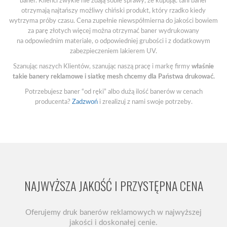
baner. Klienci zwykle nie zdają sobie sprawy, że kupując tani baner
otrzymają najtańszy możliwy chiński produkt, który rzadko kiedy
wytrzyma próby czasu. Cena zupełnie niewspółmierna do jakości bowiem
za parę złotych więcej można otrzymać baner wydrukowany
na odpowiednim materiale, o odpowiedniej grubości i z dodatkowym
zabezpieczeniem lakierem UV.
Szanując naszych Klientów, szanując naszą pracę i markę firmy
właśnie
takie banery reklamowe i siatkę mesh chcemy dla Państwa drukować.
Potrzebujesz baner “od ręki” albo dużą ilość banerów w cenach
producenta?
Zadzwoń
i zrealizuj z nami swoje potrzeby.
NAJWYŻSZA JAKOŚĆ I PRZYSTĘPNA CENA
Oferujemy druk banerów reklamowych w najwyższej
jakości i doskonałej cenie.