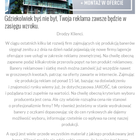
Gdziekolwiek byś nie był, Twoja reklama zawsze będzie w
zasięgu wzroku.
Drodzy Klienci.
W ciągu ostatnich kilku lat rozwój firm zajmujących się produkcją banerów
sięgnął zenitu a z dnia na dzień nadal pojawiają się nowe firmy/agencje
oferujące swe usługi w zakresie reklamy zewnętrznej. Na chwilę obecną
zapewne podaż kilkakrotnie przerosła popyt na ten produkt reklamowy.
Banery reklamowe i siatkę mesh można zamówić już wszędzie nawet
w groszowych kwotach, patrząc na oferty zawarte w internecie. Zajmując
się produkcją reklam od ponad 15 lat, bazując na doświadczeniu
i znajomości rynku wiemy już, że dotychczasowa JAKOŚĆ, tak ceniona
i pożądana traci zupełnie na wartości. Na chwilę obecną kryterium wyboru
producenta jest cena. Ale czy właśnie rozsądna cena nie stanowi
o profesjonalizmie firmy? My również jesteśmy w stanie wydrukować
banery z oczkami dopasowując się do cen rynkowych ale dajemy
możliwość wyboru, informując rzetelnie co wpływa na cenę naszej
produkcji.
A opcji jest wiele-przede wszystkim materiał z jakiego produkowany jest